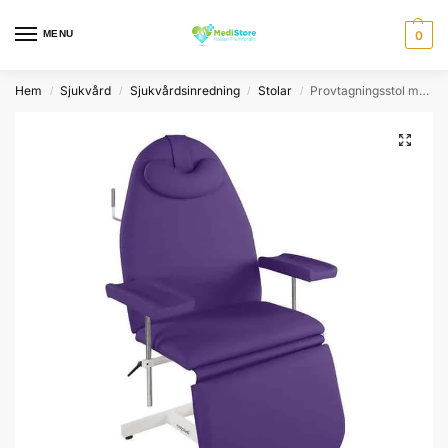
MENU
0
Hem
Sjukvård
Sjukvårdsinredning
Stolar
Provtagningsstol med britsläge och justerbara armstöd
/
/
/
/