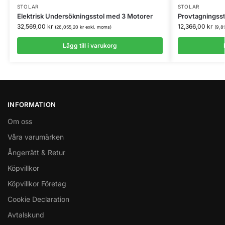
STOLAR
STOLAR
Elektrisk Undersökningsstol med 3 Motorer
Provtagningsst
32,569,00
kr
12,366,00
kr
(
26,055,20
kr
exkl. moms)
(
9,8
Lägg till i varukorg
INFORMATION
Om oss
Våra varumärken
Ångerrätt & Retur
Köpvillkor
Köpvillkor Företag
Cookie Declaration
Avtalskund