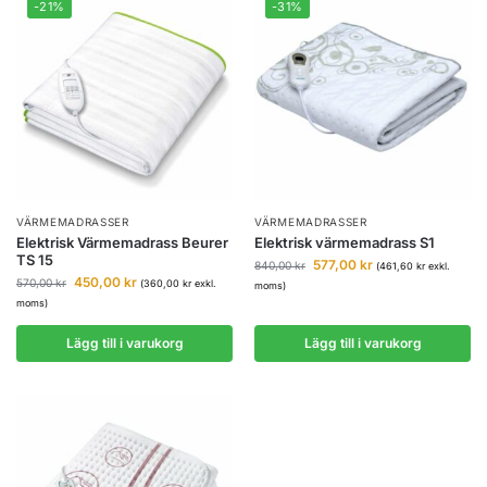
-21%
-31%
VÄRMEMADRASSER
VÄRMEMADRASSER
Elektrisk Värmemadrass Beurer
Elektrisk värmemadrass S1
TS 15
577,00
kr
840,00
kr
(
461,60
kr
exkl.
450,00
kr
570,00
kr
(
360,00
kr
exkl.
moms)
moms)
Lägg till i varukorg
Lägg till i varukorg