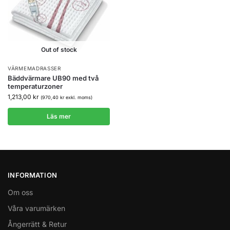
Out of stock
VÄRMEMADRASSER
Bäddvärmare UB90 med två
temperaturzoner
1,213,00
kr
(
970,40
kr
exkl. moms)
Läs mer
INFORMATION
Om oss
Våra varumärken
Ångerrätt & Retur