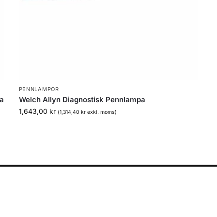
PENNLAMPOR
pa
Welch Allyn Diagnostisk Pennlampa
1,643,00
kr
(
1,314,40
kr
exkl. moms)
DITT KONTO
Logga in