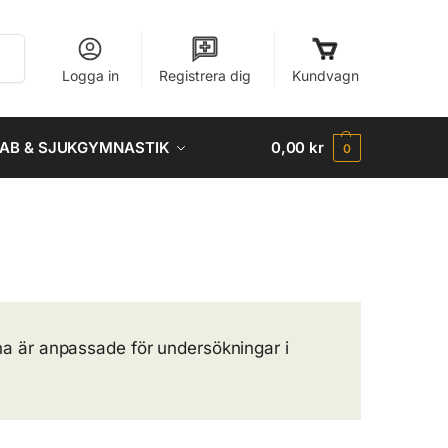
Sök
Logga in
Registrera dig
Kundvagn
AB & SJUKGYMNASTIK
0,00
kr
0
rna är anpassade för undersökningar i