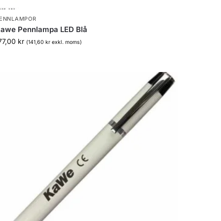
ENNLAMPOR
awe Pennlampa LED Blå
77,00
kr
(
141,60
kr
exkl. moms)