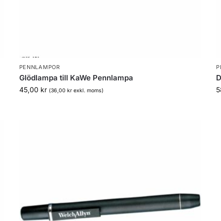
PENNLAMPOR
P
Glödlampa till KaWe Pennlampa
D
45,00
kr
5
(
36,00
kr
exkl. moms)