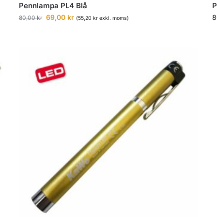
Pennlampa PL4 Blå
P
69,00
kr
8
80,00
kr
(
55,20
kr
exkl. moms)