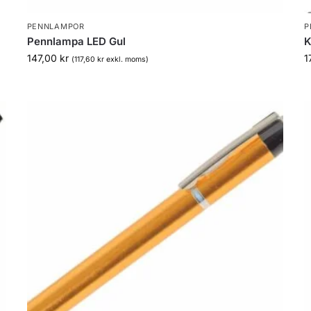
PENNLAMPOR
P
Pennlampa LED Gul
K
147,00
kr
1
(
117,60
kr
exkl. moms)