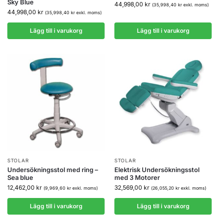
Sky Blue
44,998,00
kr
(
35,998,40
kr
exkl. moms)
44,998,00
kr
(
35,998,40
kr
exkl. moms)
Lägg till i varukorg
Lägg till i varukorg
STOLAR
STOLAR
Undersökningsstol med ring –
Elektrisk Undersökningsstol
Sea blue
med 3 Motorer
12,462,00
kr
32,569,00
kr
(
9,969,60
kr
exkl. moms)
(
26,055,20
kr
exkl. moms)
Lägg till i varukorg
Lägg till i varukorg