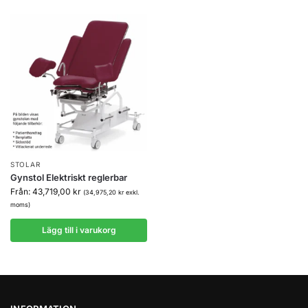
STOLAR
Gynstol Elektriskt reglerbar
Från:
43,719,00
kr
(
34,975,20
kr
exkl.
moms)
Lägg till i varukorg