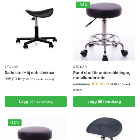
-36%
STOLAR
STOLAR
Sadelstol Höj och sänkbar
Rund stol för undersökningar,
metallunderrede
695,00
kr
(
556,00
kr
exkl. moms)
801,00
kr
1,250,00
kr
(
640,80
kr
exkl.
moms)
Lägg till i varukorg
Lägg till i varukorg
-32%