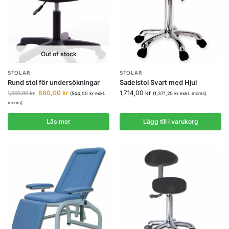
Out of stock
STOLAR
STOLAR
Rund stol för undersökningar
Sadelstol Svart med Hjul
680,00
kr
1,714,00
kr
1,000,00
kr
(
544,00
kr
exkl.
(
1,371,20
kr
exkl. moms)
moms)
Läs mer
Lägg till i varukorg