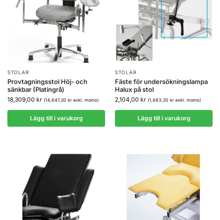
STOLAR
STOLAR
Provtagningsstol Höj- och
Fäste för undersökningslampa
sänkbar (Platingrå)
Halux på stol
18,309,00
kr
2,104,00
kr
(
14,647,20
kr
exkl. moms)
(
1,683,20
kr
exkl. moms)
Lägg till i varukorg
Lägg till i varukorg