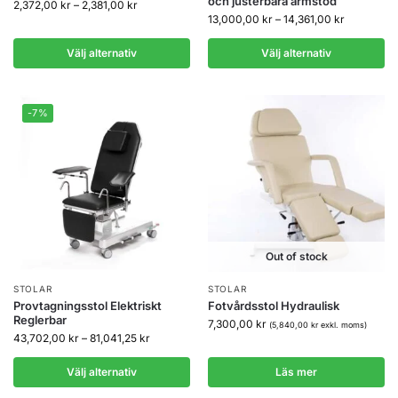
och justerbara armstöd
2,372,00
kr
–
2,381,00
kr
13,000,00
kr
–
14,361,00
kr
Välj alternativ
Välj alternativ
-7%
Out of stock
STOLAR
STOLAR
Provtagningsstol Elektriskt
Fotvårdsstol Hydraulisk
Reglerbar
7,300,00
kr
(
5,840,00
kr
exkl. moms)
43,702,00
kr
–
81,041,25
kr
Välj alternativ
Läs mer