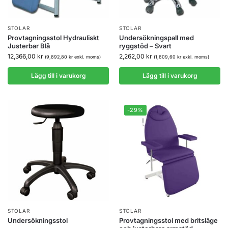
STOLAR
STOLAR
Provtagningsstol Hydrauliskt
Undersökningspall med
Justerbar Blå
ryggstöd – Svart
12,366,00
kr
2,262,00
kr
(
9,892,80
kr
exkl. moms)
(
1,809,60
kr
exkl. moms)
Lägg till i varukorg
Lägg till i varukorg
-29%
STOLAR
STOLAR
Undersökningsstol
Provtagningsstol med britsläge