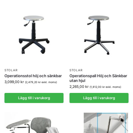
STOLAR
STOLAR
Operationsstol höj och sänkbar
Operationspall Höj och Sänkbar
utan hjul
3,099,00
kr
(
2,479,20
kr
exkl. moms)
2,265,00
kr
(
1,812,00
kr
exkl. moms)
Lägg till i varukorg
Lägg till i varukorg