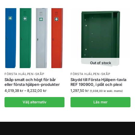
Out of stock
FÖRSTA HJÄLPEN-SKÅP
FÖRSTA HJÄLPEN-SKÅP
Skåp smalt och högt för bår
Skydd till Första Hjälpen-tavla
eller första hjälpen-produkter
REF 190900, i plåt och plexi
4,019,38
kr
–
8,232,00
kr
1,297,50
kr
(
1,038,00
kr
exkl. moms)
Välj alternativ
Läs mer