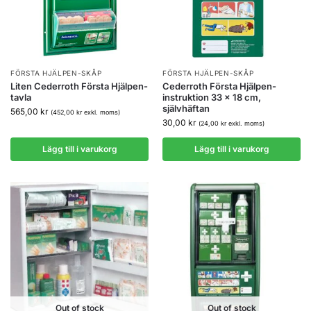
FÖRSTA HJÄLPEN-SKÅP
FÖRSTA HJÄLPEN-SKÅP
Liten Cederroth Första Hjälpen-
Cederroth Första Hjälpen-
tavla
instruktion 33 x 18 cm,
självhäftan
565,00
kr
(
452,00
kr
exkl. moms)
30,00
kr
(
24,00
kr
exkl. moms)
Lägg till i varukorg
Lägg till i varukorg
Out of stock
Out of stock