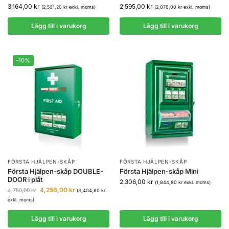
3,164,00
kr
2,595,00
kr
(
2,531,20
kr
exkl. moms)
(
2,076,00
kr
exkl. moms)
Lägg till i varukorg
Lägg till i varukorg
-10%
FÖRSTA HJÄLPEN-SKÅP
FÖRSTA HJÄLPEN-SKÅP
Första Hjälpen-skåp DOUBLE-
Första Hjälpen-skåp Mini
DOOR i plåt
2,306,00
kr
(
1,844,80
kr
exkl. moms)
4,256,00
kr
4,750,00
kr
(
3,404,80
kr
exkl. moms)
Lägg till i varukorg
Lägg till i varukorg