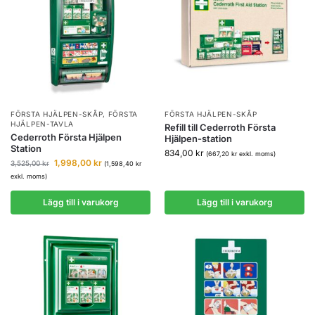
FÖRSTA HJÄLPEN-SKÅP
,
FÖRSTA
FÖRSTA HJÄLPEN-SKÅP
HJÄLPEN-TAVLA
Refill till Cederroth Första
Cederroth Första Hjälpen
Hjälpen-station
Station
834,00
kr
(
667,20
kr
exkl. moms)
1,998,00
kr
3,525,00
kr
(
1,598,40
kr
exkl. moms)
Lägg till i varukorg
Lägg till i varukorg