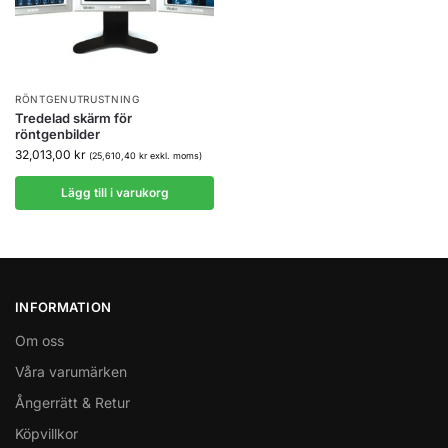
RÖNTGENUTRUSTNING
Tredelad skärm för
röntgenbilder
32,013,00
kr
(
25,610,40
kr
exkl. moms)
Lägg till i varukorg
INFORMATION
Om oss
Våra varumärken
Ångerrätt & Retur
Köpvillkor