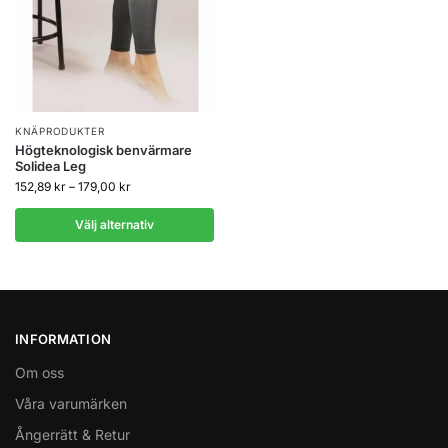
KNÄPRODUKTER
Högteknologisk benvärmare
Solidea Leg
152,89
kr
–
179,00
kr
Välj alternativ
INFORMATION
Om oss
Våra varumärken
Ångerrätt & Retur