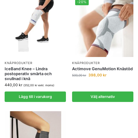
-20%
KNÄPRODUKTER
KNÄPRODUKTER
IceBand Knee – Lindra
Actimove GenuMotion Knästöd
postoperativ smärta och
398,00
kr
500,00
kr
svullnad i knä
440,00
kr
(
352,00
kr
exkl. moms)
Lägg till i varukorg
Välj alternativ