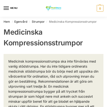
MENU
0
Hem
Egenvård
Strumpor
Medicinska Kompressionsstrumpor
/
/
/
Medicinska
Kompressionsstrumpor
Medicinsk kompressionsstrumpa ska inte förväxlas med
vanlig stödstrumpa. Har du inte tidigare ordinerats
medicinsk stödstrumpa bör du börja med att uppsöka din
vårdcentral för ordination, råd och utprovning innan du
gör en beställning. Rekommendationen är att göra om
utprovning vart tredje år. En medicinsk
kompressionsstrumpa bygger på att trycket från
strumpan är som högst nere mot ankeln och succesivt
minskar uppför benet för att ge blodet en hjälpande
skjuts i rätt riktning. En stödstrumpa bygger mer på ett