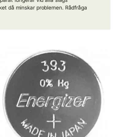
parat fungerar vid alla slags
ilket då minskar problemen. Rådfråga