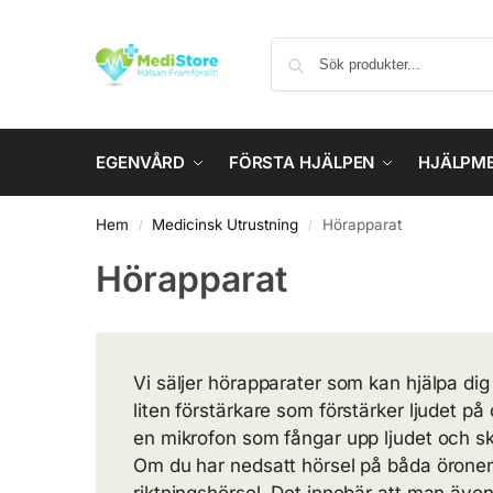
EGENVÅRD
FÖRSTA HJÄLPEN
HJÄLPM
Hem
Medicinsk Utrustning
Hörapparat
/
/
Hörapparat
Vi säljer hörapparater som kan hjälpa di
liten förstärkare som förstärker ljudet p
en mikrofon som fångar upp ljudet och ski
Om du har nedsatt hörsel på båda öronen 