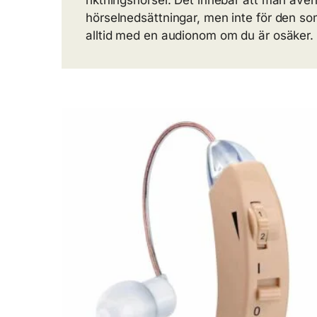
riktningshörsel. Det innebär att man även 
hörselnedsättningar, men inte för den so
alltid med en audionom om du är osäker.