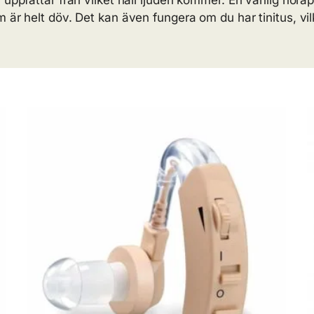
uppfattar från vilket håll ljuden kommer. En vanlig hörap
m är helt döv. Det kan även fungera om du har tinitus, v