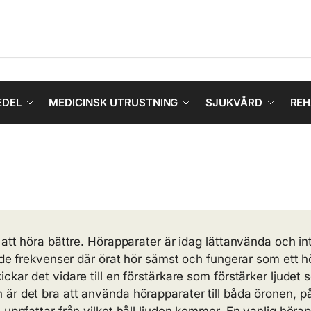
EDEL
MEDICINSK UTRUSTNING
SJUKVÅRD
REH
g att höra bättre. Hörapparater är idag lättanvända och i
å de frekvenser där örat hör sämst och fungerar som ett 
ckar det vidare till en förstärkare som förstärker ljudet
är det bra att använda hörapparater till båda öronen, på