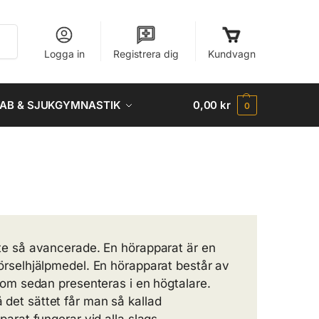
Sök
Logga in
Registrera dig
Kundvagn
AB & SJUKGYMNASTIK
0,00
kr
0
nte så avancerade. En hörapparat är en
hörselhjälpmedel. En hörapparat består av
 som sedan presenteras i en högtalare.
 det sättet får man så kallad