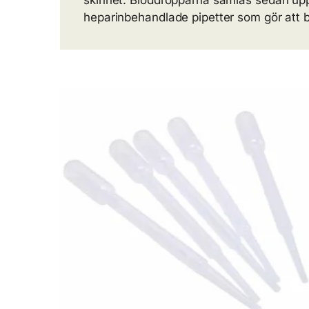
skinnet. Bloddropparna samlas sedan upp 
heparinbehandlade pipetter som gör att b