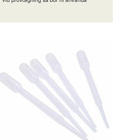
r vid provtagning så bör ni använda