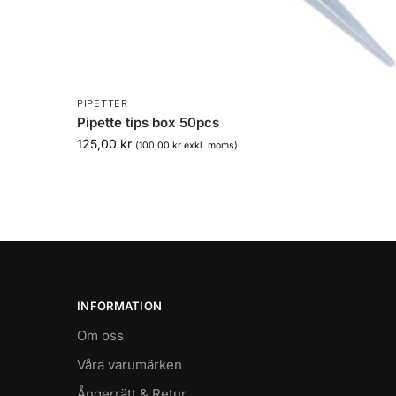
PIPETTER
Pipette tips box 50pcs
125,00
kr
(
100,00
kr
exkl. moms)
INFORMATION
Om oss
Våra varumärken
Ångerrätt & Retur