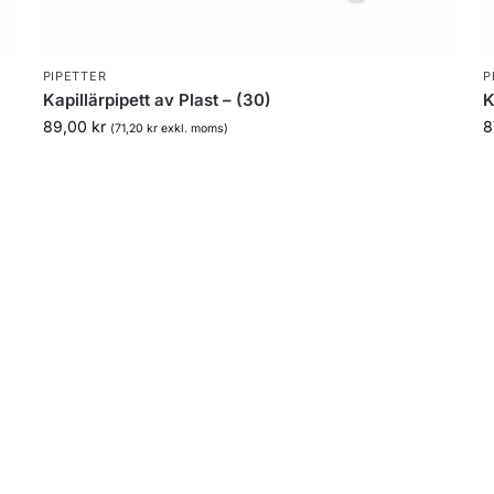
PIPETTER
P
Kapillärpipett av Plast – (30)
K
89,00
kr
8
(
71,20
kr
exkl. moms)