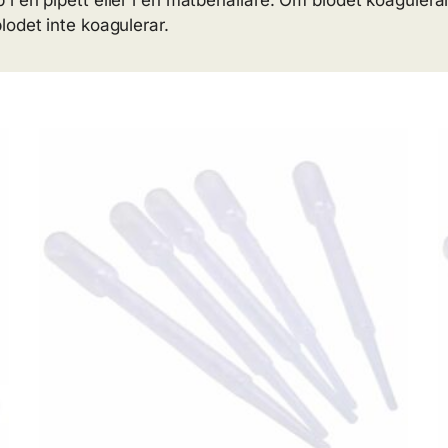
i en pipett eller i en mätbehållare. Om blodet koagulera
lodet inte koagulerar.