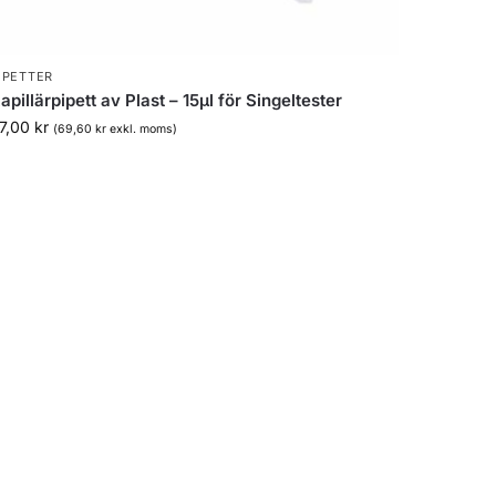
IPETTER
apillärpipett av Plast – 15µl för Singeltester
7,00
kr
(
69,60
kr
exkl. moms)