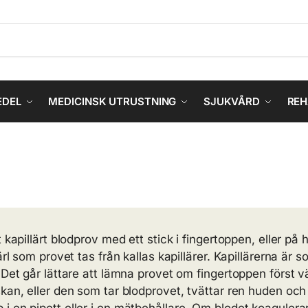
EDEL
MEDICINSK UTRUSTNING
SJUKVÅRD
REH
kapillärt blodprov med ett stick i fingertoppen, eller på h
ärl som provet tas från kallas kapillärer. Kapillärerna är
 Det går lättare att lämna provet om fingertoppen först 
an, eller den som tar blodprovet, tvättar ren huden och nä