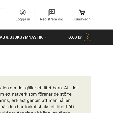
Sök
Logga in
Registrera dig
Kundvagn
AB & SJUKGYMNASTIK
0,00
kr
0
älen om det gäller ett litet barn. Att det
 som ett nätverk som förenar de större
värms, enklast genom att man håller
r den har torkat sticks ett litet hål i