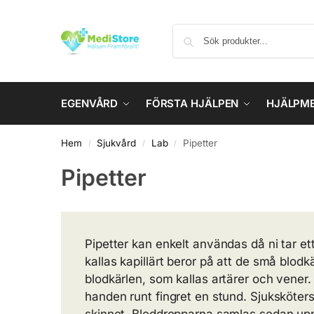
EGENVÅRD
FÖRSTA HJÄLPEN
HJÄLPM
Hem
Sjukvård
Lab
Pipetter
/
/
/
Pipetter
Pipetter kan enkelt användas då ni tar ett 
kallas kapillärt beror på att de små blodk
blodkärlen, som kallas artärer och vener.
handen runt fingret en stund. Sjukskötersk