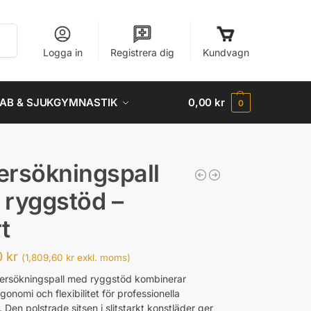
Sök
Logga in
Registrera dig
Kundvagn
AB & SJUKGYMNASTIK
0,00
kr
0
rsökningspall
ryggstöd –
t
0
kr
(
1,809,60
kr
exkl. moms)
ersökningspall med ryggstöd kombinerar
gonomi och flexibilitet för professionella
. Den polstrade sitsen i slitstarkt konstläder ger