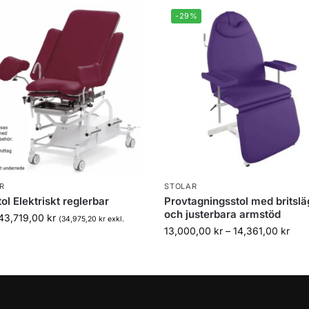
-29%
R
STOLAR
ol Elektriskt reglerbar
Provtagningsstol med britsl
och justerbara armstöd
43,719,00
kr
(
34,975,20
kr
exkl.
13,000,00
kr
–
14,361,00
kr