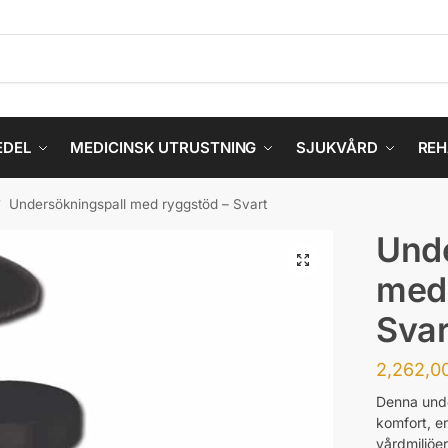
EDEL
MEDICINSK UTRUSTNING
SJUKVÅRD
REH
Undersökningspall med ryggstöd – Svart
/
Unde
med 
Svar
2,262,0
Denna und
komfort, er
vårdmiljöer