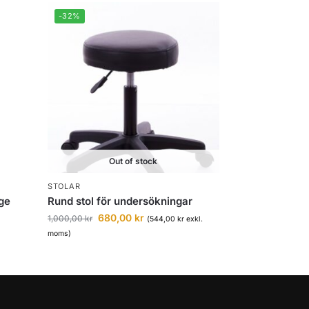
-32%
Out of stock
STOLAR
äge
Rund stol för undersökningar
680,00
kr
1,000,00
kr
(
544,00
kr
exkl.
moms)