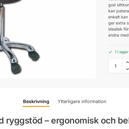
god sittko
kan justera
enkelt kan
ger extra s
idealisk fö
andra medi
1 i lage
Beskrivning
Ytterligare information
d ryggstöd – ergonomisk och be