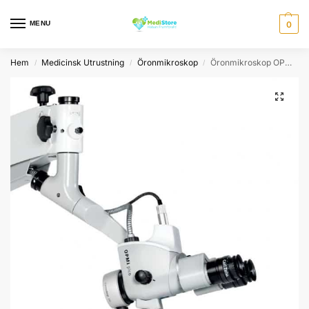
MENU
0
Hem
Medicinsk Utrustning
Öronmikroskop
Öronmikroskop OPMI Pico LED för ÖNH
/
/
/