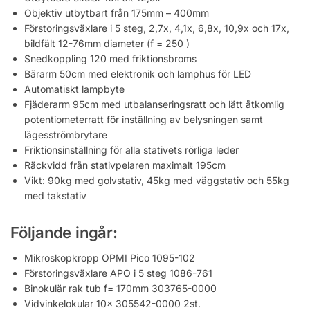
Objektiv utbytbart från 175mm – 400mm
Förstoringsväxlare i 5 steg, 2,7x, 4,1x, 6,8x, 10,9x och 17x,
bildfält 12-76mm diameter (f = 250 )
Snedkoppling 120 med friktionsbroms
Bärarm 50cm med elektronik och lamphus för LED
Automatiskt lampbyte
Fjäderarm 95cm med utbalanseringsratt och lätt åtkomlig
potentiometerratt för inställning av belysningen samt
lägesströmbrytare
Friktionsinställning för alla stativets rörliga leder
Räckvidd från stativpelaren maximalt 195cm
Vikt: 90kg med golvstativ, 45kg med väggstativ och 55kg
med takstativ
Följande ingår:
Mikroskopkropp OPMI Pico 1095-102
Förstoringsväxlare APO i 5 steg 1086-761
Binokulär rak tub f= 170mm 303765-0000
Vidvinkelokular 10x 305542-0000 2st.