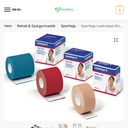
MENU
0
Hem
Rehab & Sjukgymnastik
Sporttejp
Sporttejp Leukotape Kinesiology Tape
/
/
/