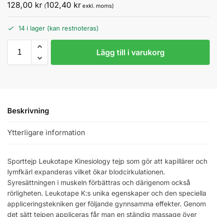
128,00
kr
102,40
kr
(
exkl. moms)
14 i lager (kan restnoteras)
Lägg till i varukorg
Beskrivning
Ytterligare information
Sporttejp Leukotape Kinesiology tejp som gör att kapillärer och
lymfkärl expanderas vilket ökar blodcirkulationen.
Syresättningen i muskeln förbättras och därigenom också
rörligheten. Leukotape K:s unika egenskaper och den speciella
appliceringstekniken ger följande gynnsamma effekter. Genom
det sätt tejpen appliceras får man en ständig massage över