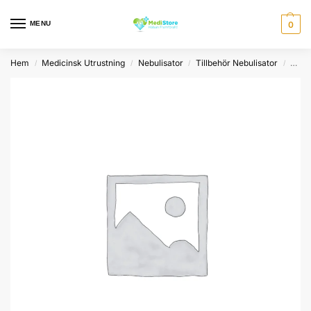
MENU
0
Hem
Medicinsk Utrustning
Nebulisator
Tillbehör Nebulisator
PARI
/
/
/
/