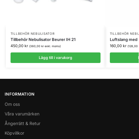
TILLBEHÖR NEBULISATOR
TILLBEHÖR NEB
Tillbehör Nebulisator Beurer IH 21
Luftslang med 
450,00
kr
160,00
kr
(
360,00
kr
exkl. moms)
(
128,00
Lägg till i varukorg
INFORMATION
Om oss
Våra varumärken
Ångerrätt & Retur
Köpvillkor