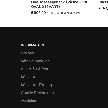
Oval Massagebänk i väska – VIP
Clas
OVAL 2 (SVART)
4,143
5,906,00
kr
(
4,724,80
kr
exkl. moms)
INFORMATION
Om oss
Våra varumärken
Ångerrätt & Retur
Köpvillkor
Köpvillkor Företag
Cookie Declaration
Avtalskund