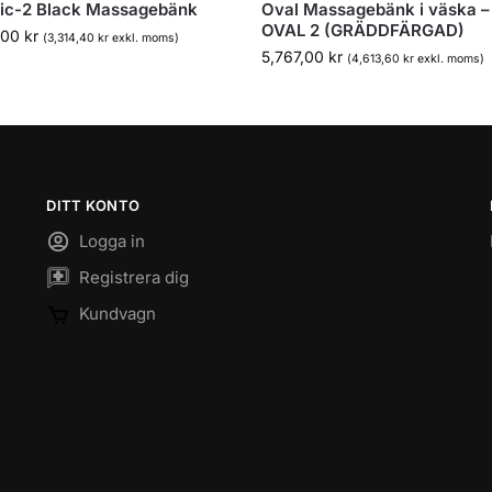
sic-2 Black Massagebänk
Oval Massagebänk i väska –
OVAL 2 (GRÄDDFÄRGAD)
,00
kr
(
3,314,40
kr
exkl. moms)
5,767,00
kr
(
4,613,60
kr
exkl. moms)
DITT KONTO
Logga in
Registrera dig
Kundvagn