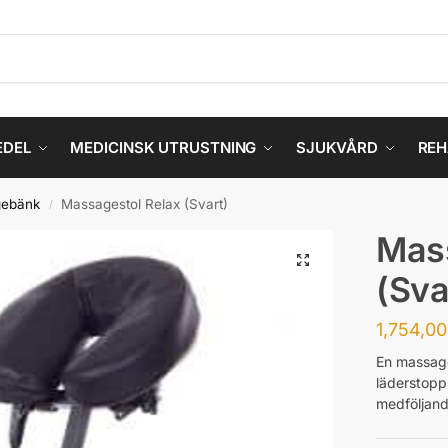
EDEL
MEDICINSK UTRUSTNING
SJUKVÅRD
REH
ebänk
Massagestol Relax (Svart)
/
Mass
(Sva
1,754,0
En massage
läderstopp
medföljand