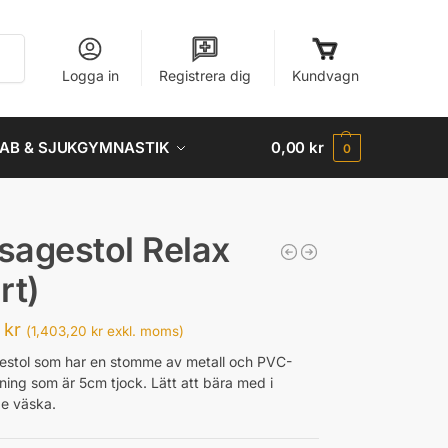
Sök
Logga in
Registrera dig
Kundvagn
AB & SJUKGYMNASTIK
0,00
kr
0
agestol Relax
rt)
0
kr
(
1,403,20
kr
exkl. moms)
stol som har en stomme av metall och PVC-
ning som är 5cm tjock. Lätt att bära med i
e väska.