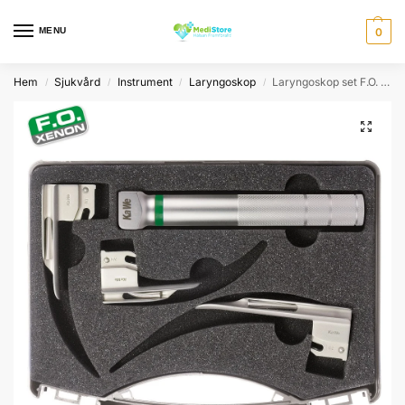
MENU
0
Hem
Sjukvård
Instrument
Laryngoskop
Laryngoskop set F.O. 2,5V för neonatal
/
/
/
/