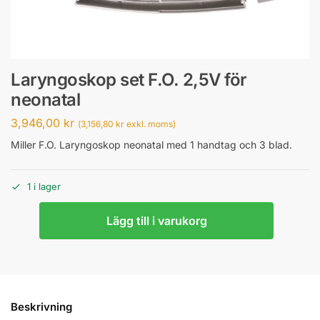
Laryngoskop set F.O. 2,5V för
neonatal
3,946,00
kr
(
3,156,80
kr
exkl. moms)
Miller F.O. Laryngoskop neonatal med 1 handtag och 3 blad.
1 i lager
Lägg till i varukorg
Beskrivning