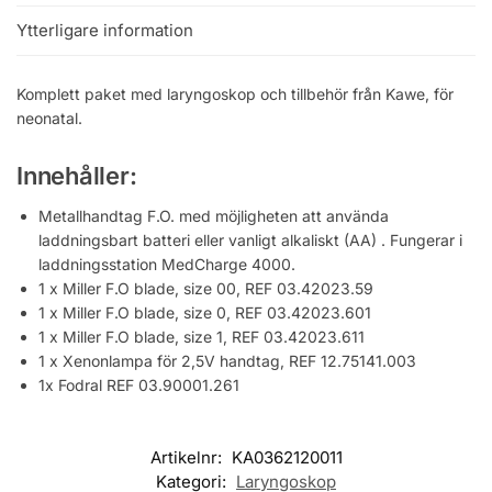
Ytterligare information
Komplett paket med laryngoskop och tillbehör från Kawe, för
neonatal.
Innehåller
:
Metallhandtag F.O. med möjligheten att använda
laddningsbart batteri eller vanligt alkaliskt (AA) . Fungerar i
laddningsstation MedCharge 4000.
1 x Miller F.O blade, size 00, REF 03.42023.59
1 x Miller F.O blade, size 0, REF 03.42023.601
1 x Miller F.O blade, size 1, REF 03.42023.611
1 x Xenonlampa för 2,5V handtag, REF 12.75141.003
1x Fodral REF 03.90001.261
Artikelnr:
KA0362120011
Kategori:
Laryngoskop