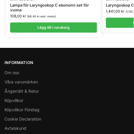
Lampa för Laryngoskop C ekonomi-set för
Laryngoskop C
vuxna
1,441,00
kr
(
1,152
108,00
kr
(
86,40
kr
exkl. moms)
Lägg till i varukorg
INFORMATION
Om oss
Våra varumärken
Ångerrätt & Retur
Köpvillkor
Köpvillkor Företag
Cookie Declaration
Avtalskund