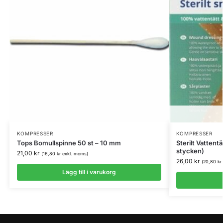
KOMPRESSER
KOMPRESSER
Tops Bomullspinne 50 st – 10 mm
Sterilt Vatten
stycken)
21,00
kr
(
16,80
kr
exkl. moms)
26,00
kr
(
20,80
kr
Lägg till i varukorg