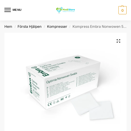
MENU
0
Hem
Första Hjälpen
Kompresser
Kompress Embra Nonwowen 5 x 5 cm – (150st)
/
/
/