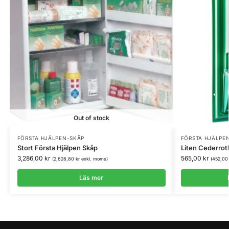
Out of stock
FÖRSTA HJÄLPEN-SKÅP
FÖRSTA HJÄLPE
Stort Första Hjälpen Skåp
Liten Cederrot
3,286,00
kr
565,00
kr
(
2,628,80
kr
exkl. moms)
(
452,0
Läs mer