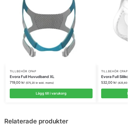
TILLBEHÖR CPAP
TILLBEHÖR CPAP
Evora Full Huvudband XL
Evora Full Silik
719,00
kr
532,00
kr
(
575,20
kr
exkl. moms)
(
425,6
Lägg till i varukorg
Relaterade produkter