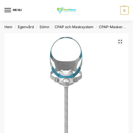
MENU
0
Hem
Egenvård
Sömn
CPAP och Masksystem
CPAP-Masker
Ev
/
/
/
/