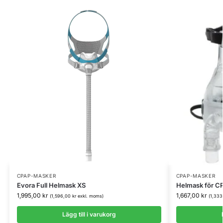
CPAP-MASKER
CPAP-MASKER
Evora Full Helmask XS
Helmask för CP
1,995,00
kr
1,667,00
kr
(
1,596,00
kr
exkl. moms)
(
1,33
Lägg till i varukorg