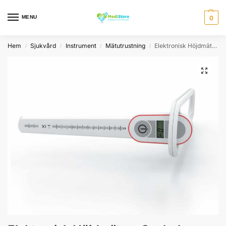
MENU
0
Hem
Sjukvård
Instrument
Mätutrustning
Elektronisk Höjdmätare Soehnle
/
/
/
/