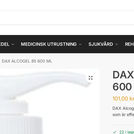
EDEL
MEDICINSK UTRUSTNING
SJUKVÅRD
REH
DAX ALCOGEL 85 600 ML
DAX
600
101,00
k
DAX Alcoge
som är effe
22 i lag