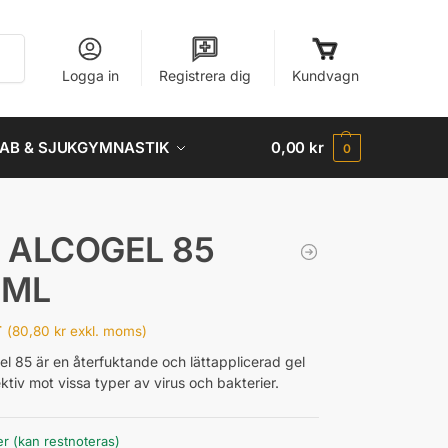
Sök
Logga in
Registrera dig
Kundvagn
AB & SJUKGYMNASTIK
0,00
kr
0
 ALCOGEL 85
 ML
r
(
80,80
kr
exkl. moms)
l 85 är en återfuktande och lättapplicerad gel
ktiv mot vissa typer av virus och bakterier.
er (kan restnoteras)