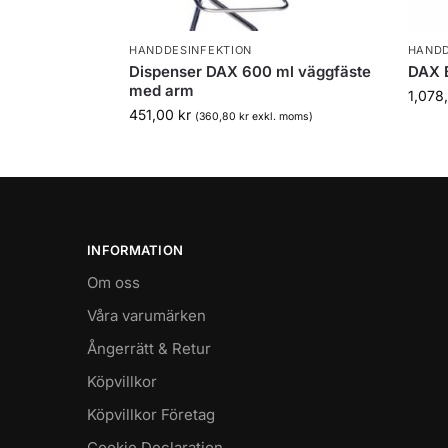
HANDDESINFEKTION
HANDD
Dispenser DAX 600 ml väggfäste
DAX B
med arm
1,078
451,00
kr
(
360,80
kr
exkl. moms)
INFORMATION
Om oss
Våra varumärken
Ångerrätt & Retur
Köpvillkor
Köpvillkor Företag
Cookie Declaration