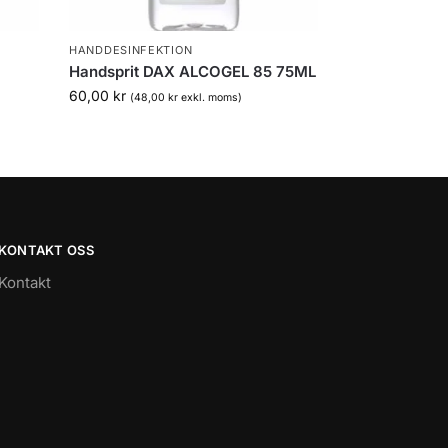
HANDDESINFEKTION
Handsprit DAX ALCOGEL 85 75ML
60,00
kr
(
48,00
kr
exkl. moms)
KONTAKT OSS
Kontakt