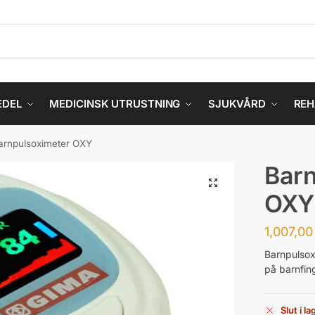
EDEL
MEDICINSK UTRUSTNING
SJUKVÅRD
REH
arnpulsoximeter OXY
Barn
OXY
1,007,0
Barnpulsox
på barnfin
Slut i la