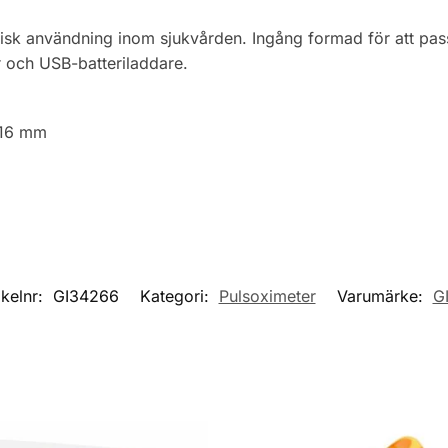
isk användning inom sjukvården.
Ingång formad för att pa
r och USB-batteriladdare.
-16 mm
ikelnr:
GI34266
Kategori:
Pulsoximeter
Varumärke:
G