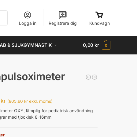
Sök
Logga in
Registrera dig
Kundvagn
AB & SJUKGYMNASTIK
0,00
kr
0
pulsoximeter
0
kr
(
805,60
kr
exkl. moms)
imeter OXY, lämplig för pediatrisk användning
grar med tjocklek 8-16mm.
ger