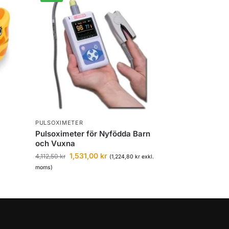
PULSOXIMETER
Pulsoximeter för Nyfödda Barn
och Vuxna
1,531,00
kr
4,112,50
kr
(
1,224,80
kr
exkl.
moms)