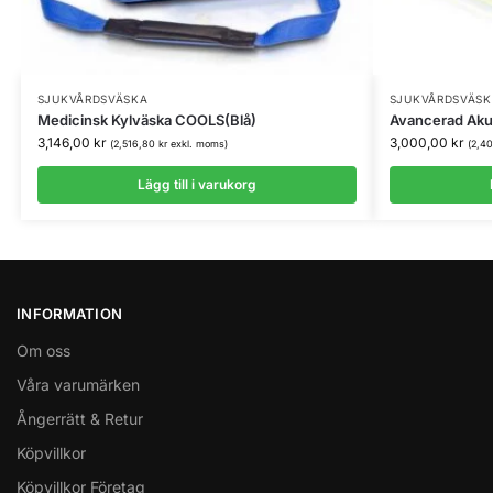
SJUKVÅRDSVÄSKA
SJUKVÅRDSVÄSK
Medicinsk Kylväska COOLS(Blå)
Avancerad Aku
3,146,00
kr
3,000,00
kr
(
2,516,80
kr
exkl. moms)
(
2,4
Lägg till i varukorg
INFORMATION
Om oss
Våra varumärken
Ångerrätt & Retur
Köpvillkor
Köpvillkor Företag