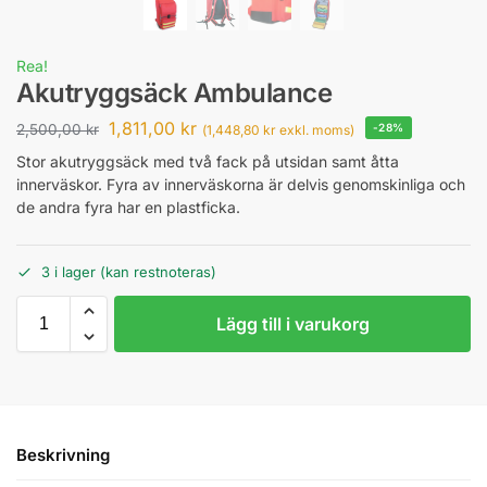
Rea!
Akutryggsäck Ambulance
1,811,00
kr
2,500,00
kr
-28%
(
1,448,80
kr
exkl. moms)
Stor akutryggsäck med två fack på utsidan samt åtta
innerväskor. Fyra av innerväskorna är delvis genomskinliga och
de andra fyra har en plastficka.
3 i lager (kan restnoteras)
Lägg till i varukorg
Beskrivning