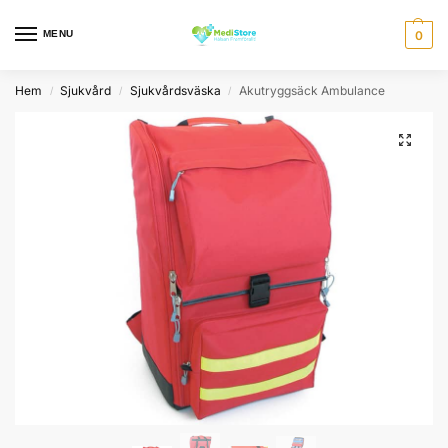
MENU
0
Hem
Sjukvård
Sjukvårdsväska
Akutryggsäck Ambulance
/
/
/