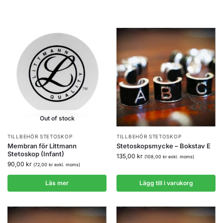
Out of stock
TILLBEHÖR STETOSKOP
TILLBEHÖR STETOSKOP
Membran för Littmann
Stetoskopsmycke – Bokstav E
Stetoskop (Infant)
135,00
kr
(
108,00
kr
exkl. moms)
90,00
kr
(
72,00
kr
exkl. moms)
Läs mer
Lägg till i varukorg