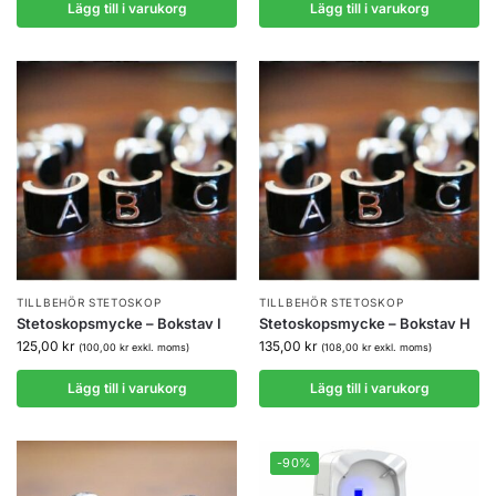
Lägg till i varukorg
Lägg till i varukorg
TILLBEHÖR STETOSKOP
TILLBEHÖR STETOSKOP
Stetoskopsmycke – Bokstav I
Stetoskopsmycke – Bokstav H
125,00
kr
135,00
kr
(
100,00
kr
exkl. moms)
(
108,00
kr
exkl. moms)
Lägg till i varukorg
Lägg till i varukorg
-90%