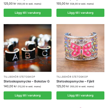
125,00
kr
155,00
kr
(
100,00
kr
exkl. moms)
(
124,00
kr
exkl. moms)
Lägg till i varukorg
Lägg till i varukorg
TILLBEHÖR STETOSKOP
TILLBEHÖR STETOSKOP
Stetoskopsmycke – Bokstav G
Stetoskopsmycke – Fjäril
140,00
kr
125,00
kr
(
112,00
kr
exkl. moms)
(
100,00
kr
exkl. moms)
Lägg till i varukorg
Lägg till i varukorg