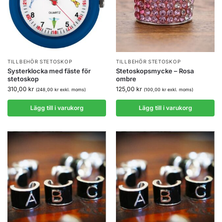
TILLBEHÖR STETOSKOP
TILLBEHÖR STETOSKOP
Systerklocka med fäste för
Stetoskopsmycke – Rosa
stetoskop
ombre
310,00
kr
125,00
kr
(
248,00
kr
exkl. moms)
(
100,00
kr
exkl. moms)
Lägg till i varukorg
Lägg till i varukorg