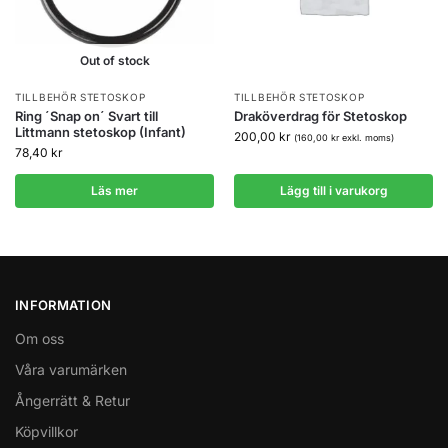
Out of stock
TILLBEHÖR STETOSKOP
TILLBEHÖR STETOSKOP
Ring ´Snap on´ Svart till
Draköverdrag för Stetoskop
Littmann stetoskop (Infant)
200,00
kr
(
160,00
kr
exkl. moms)
78,40
kr
Läs mer
Lägg till i varukorg
INFORMATION
Om oss
Våra varumärken
Ångerrätt & Retur
Köpvillkor