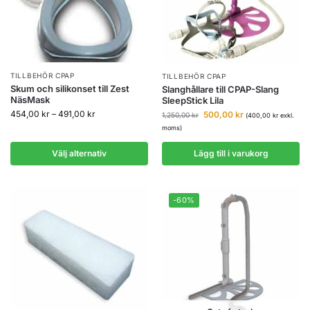
TILLBEHÖR CPAP
TILLBEHÖR CPAP
Skum och silikonset till Zest
Slanghållare till CPAP-Slang
NäsMask
SleepStick Lila
454,00
kr
–
491,00
kr
500,00
kr
1,250,00
kr
(
400,00
kr
exkl.
moms)
Välj alternativ
Lägg till i varukorg
-60%