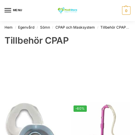
MENU
0
Hem
Egenvård
Sömn
CPAP och Masksystem
Tillbehör CPAP
S
/
/
/
/
Tillbehör CPAP
-60%