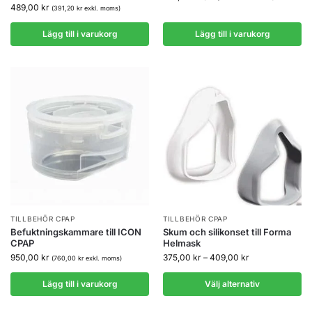
489,00
kr
(
391,20
kr
exkl. moms)
Lägg till i varukorg
Lägg till i varukorg
TILLBEHÖR CPAP
TILLBEHÖR CPAP
Befuktningskammare till ICON
Skum och silikonset till Forma
CPAP
Helmask
950,00
kr
375,00
kr
–
409,00
kr
(
760,00
kr
exkl. moms)
Lägg till i varukorg
Välj alternativ