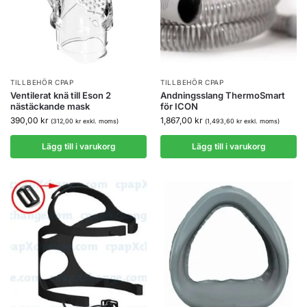
TILLBEHÖR CPAP
TILLBEHÖR CPAP
Ventilerat knä till Eson 2
Andningsslang ThermoSmart
nästäckande mask
för ICON
390,00
kr
1,867,00
kr
(
312,00
kr
exkl. moms)
(
1,493,60
kr
exkl. moms)
Lägg till i varukorg
Lägg till i varukorg