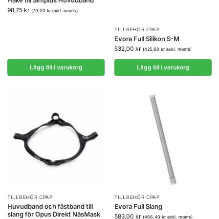
98,75
kr
(
79,00
kr
exkl. moms)
TILLBEHÖR CPAP
Evora Full Silikon S-M
532,00
kr
(
425,60
kr
exkl. moms)
Lägg till i varukorg
Lägg till i varukorg
TILLBEHÖR CPAP
TILLBEHÖR CPAP
Huvudband och fästband till
Evora Full Slang
slang för Opus Direkt NäsMask
583,00
kr
(
466,40
kr
exkl. moms)