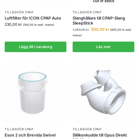
Out of stock
TILLBEHÖR CPAP
TILLBEHÖR CPAP
Luftfilter för ICON CPAP Auto
Slanghållare till CPAP-Slang
SleepStick
230,00
kr
(
184,00
kr
exkl. moms)
500,00
kr
1,250,00
kr
(
400,00
kr
exkl.
moms)
Lägg till i varukorg
Läs mer
TILLBEHÖR CPAP
TILLBEHÖR CPAP
Eson 2 och Brevida Swivel
Sillikonkudde till Opus Direkt