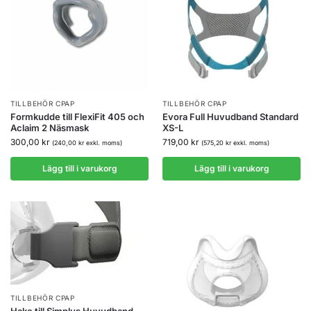
TILLBEHÖR CPAP
TILLBEHÖR CPAP
Formkudde till FlexiFit 405 och
Evora Full Huvudband Standard
Aclaim 2 Näsmask
XS-L
300,00
kr
719,00
kr
(
240,00
kr
exkl. moms)
(
575,20
kr
exkl. moms)
Lägg till i varukorg
Lägg till i varukorg
TILLBEHÖR CPAP
Hake till Simplus Huvudband