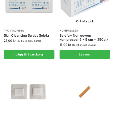
Out of stock
PROVTAGNING
KOMPRESSER
Skin Cleansing Swabs Selefa
Selefa – Nonwowen
kompresser 5 x 5 cm – (150st)
25,00
kr
(
20,00
kr
exkl. moms)
15,00
kr
(
12,00
kr
exkl. moms)
Lägg till i varukorg
Läs mer