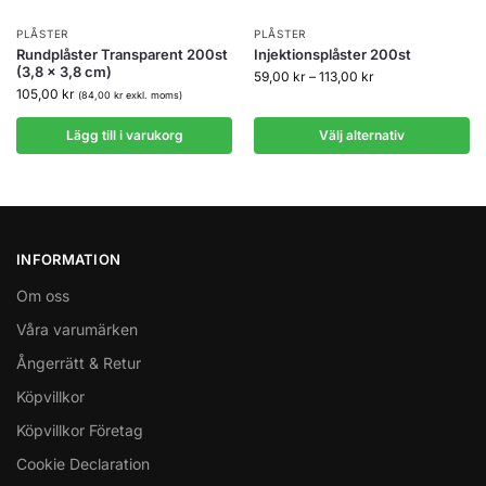
PLÅSTER
PLÅSTER
Rundplåster Transparent 200st
Injektionsplåster 200st
(3,8 x 3,8 cm)
59,00
kr
–
113,00
kr
105,00
kr
(
84,00
kr
exkl. moms)
Lägg till i varukorg
Välj alternativ
INFORMATION
Om oss
Våra varumärken
Ångerrätt & Retur
Köpvillkor
Köpvillkor Företag
Cookie Declaration