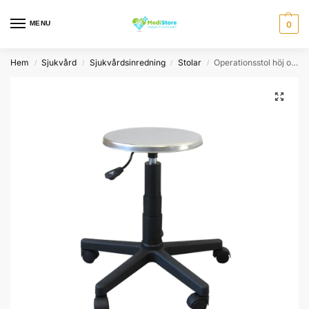
MENU
0
Hem
Sjukvård
Sjukvårdsinredning
Stolar
Operationsstol höj och sänkbar
/
/
/
/