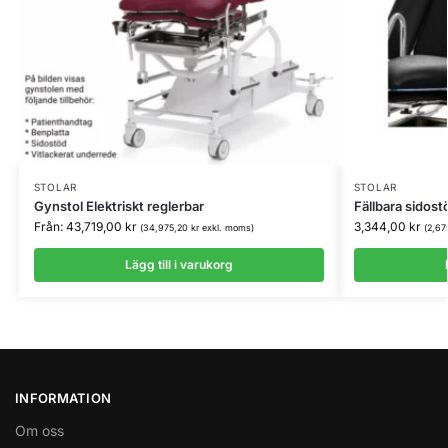
STOLAR
STOLAR
Gynstol Elektriskt reglerbar
Fällbara sidost
Från:
43,719,00
kr
3,344,00
kr
(
34,975,20
kr
exkl. moms)
(
2,67
Lägg till i varukorg
INFORMATION
Om oss