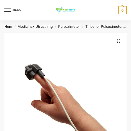
MENU
0
Hem
Medicinsk Utrustning
Pulsoximeter
Tillbehör Pulsoximeter
N
/
/
/