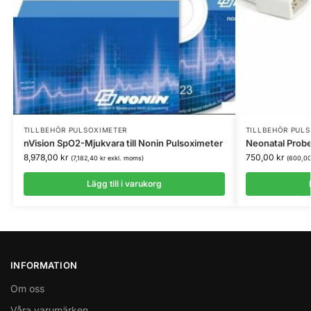
TILLBEHÖR PULSOXIMETER
TILLBEHÖR PUL
nVision SpO2-Mjukvara till Nonin Pulsoximeter
Neonatal Probe
8,978,00
kr
750,00
kr
(
7,182,40
kr
exkl. moms)
(
600,0
Lägg till i varukorg
INFORMATION
Om oss
Våra varumärken