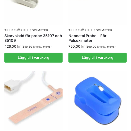
TILLBEHÖR PULSOXIMETER
TILLBEHÖR PULSOXIMETER
Skarvsladd för probe 35107 och
Neonatal Probe – För
35109
Pulsoximeter
426,00
kr
750,00
kr
(
340,80
kr
exkl. moms)
(
600,00
kr
exkl. moms)
Lägg till i varukorg
Lägg till i varukorg