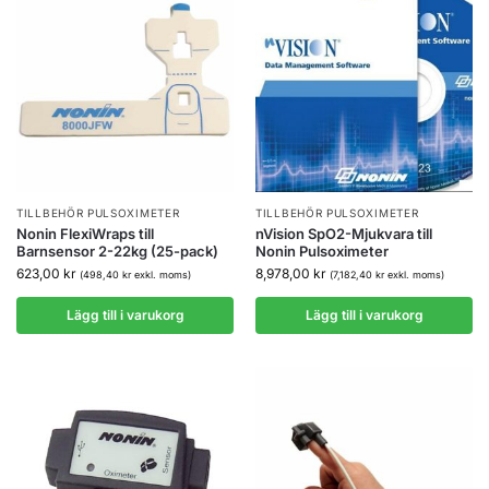
TILLBEHÖR PULSOXIMETER
TILLBEHÖR PULSOXIMETER
Nonin FlexiWraps till
nVision SpO2-Mjukvara till
Barnsensor 2-22kg (25-pack)
Nonin Pulsoximeter
623,00
kr
8,978,00
kr
(
498,40
kr
exkl. moms)
(
7,182,40
kr
exkl. moms)
Lägg till i varukorg
Lägg till i varukorg