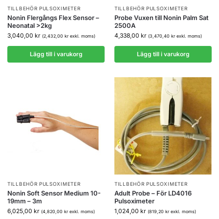
TILLBEHÖR PULSOXIMETER
TILLBEHÖR PULSOXIMETER
Nonin Flergångs Flex Sensor –
Probe Vuxen till Nonin Palm Sat
Neonatal >2kg
2500A
3,040,00
kr
4,338,00
kr
(
2,432,00
kr
exkl. moms)
(
3,470,40
kr
exkl. moms)
Lägg till i varukorg
Lägg till i varukorg
TILLBEHÖR PULSOXIMETER
TILLBEHÖR PULSOXIMETER
Nonin Soft Sensor Medium 10-
Adult Probe – För LD4016
19mm – 3m
Pulsoximeter
6,025,00
kr
1,024,00
kr
(
4,820,00
kr
exkl. moms)
(
819,20
kr
exkl. moms)