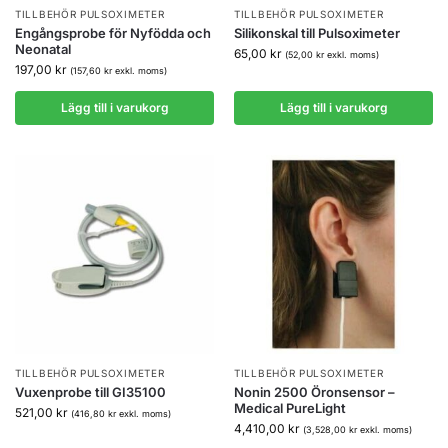
TILLBEHÖR PULSOXIMETER
TILLBEHÖR PULSOXIMETER
Engångsprobe för Nyfödda och
Silikonskal till Pulsoximeter
Neonatal
65,00
kr
(
52,00
kr
exkl. moms)
197,00
kr
(
157,60
kr
exkl. moms)
Lägg till i varukorg
Lägg till i varukorg
TILLBEHÖR PULSOXIMETER
TILLBEHÖR PULSOXIMETER
Vuxenprobe till GI35100
Nonin 2500 Öronsensor –
Medical PureLight
521,00
kr
(
416,80
kr
exkl. moms)
4,410,00
kr
(
3,528,00
kr
exkl. moms)