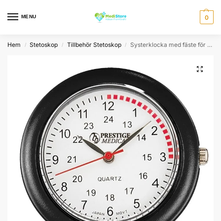
MENU
0
Hem
Stetoskop
Tillbehör Stetoskop
Systerklocka med fäste för stetoskop
/
/
/