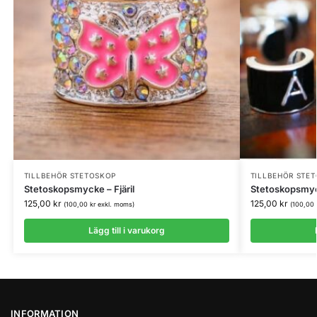
TILLBEHÖR STETOSKOP
TILLBEHÖR STE
Stetoskopsmycke – Fjäril
Stetoskopsmyc
125,00
kr
125,00
kr
(
100,00
kr
exkl. moms)
(
100,00
Lägg till i varukorg
INFORMATION