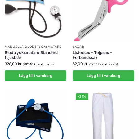
MANUELLA BLODTRYCKSMÄTARE
SAXAR
Blodtrycksmätare Standard
Listersax – Tejpsax –
(Ljusblå)
Förbandssax
328,00
kr
82,00
kr
(
262,40
kr
exkl. moms)
(
65,60
kr
exkl. moms)
Lägg till i varukorg
Lägg till i varukorg
-31%