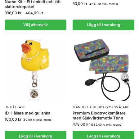
Nurse Kit – Ett enkelt och lätt
53,00
kr
(
42,40
kr
exkl. moms)
sköterskepaket
396,00
kr
–
404,00
kr
Välj alternativ
Lägg till i varukorg
ID-HÅLLARE
MANUELLA BLODTRYCKSMÄTARE
ID-Hållare med gul anka
Premium Blodtrycksmätare
med Sjukvårdsmotiv Tenn
100,00
kr
(
80,00
kr
exkl. moms)
478,00
kr
(
382,40
kr
exkl. moms)
Lägg till i varukorg
Lägg till i varukorg