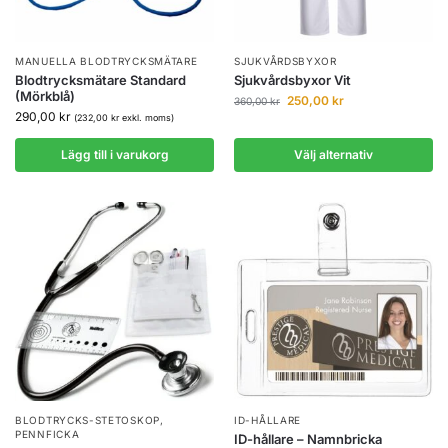
MANUELLA BLODTRYCKSMÄTARE
SJUKVÅRDSBYXOR
Blodtrycksmätare Standard
Sjukvårdsbyxor Vit
(Mörkblå)
250,00
kr
360,00
kr
290,00
kr
(
232,00
kr
exkl. moms)
Lägg till i varukorg
Välj alternativ
BLODTRYCKS-STETOSKOP
,
ID-HÅLLARE
PENNFICKA
ID-hållare – Namnbricka