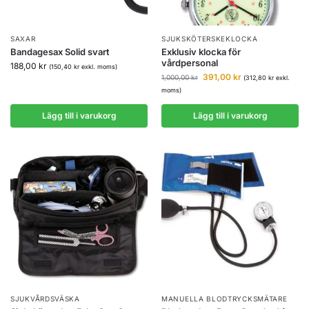
SAXAR
SJUKSKÖTERSKEKLOCKA
Bandagesax Solid svart
Exklusiv klocka för
vårdpersonal
188,00
kr
(
150,40
kr
exkl. moms)
391,00
kr
1,000,00
kr
(
312,80
kr
exkl.
moms)
Lägg till i varukorg
Lägg till i varukorg
SJUKVÅRDSVÄSKA
MANUELLA BLODTRYCKSMÄTARE