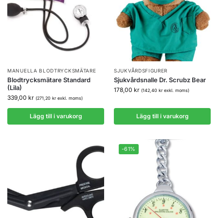
MANUELLA BLODTRYCKSMÄTARE
SJUKVÅRDSFIGURER
Blodtrycksmätare Standard
Sjukvårdsnalle Dr. Scrubz Bear
(Lila)
178,00
kr
(
142,40
kr
exkl. moms)
339,00
kr
(
271,20
kr
exkl. moms)
Lägg till i varukorg
Lägg till i varukorg
-61%