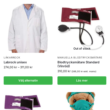
Out of stock
LÄKARROCK
MANUELLA BLODTRYCKSMÄTARE
Labrock unisex
Blodtrycksmätare Standard
(Vinröd)
274,00
kr
–
311,00
kr
310,00
kr
(
248,00
kr
exkl. moms)
Välj alternativ
Läs mer