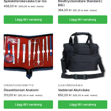
Sjuksköterskeväska Car-Go
Blodtrycksmätare Standard (
Blå )
456,00
kr
(
364,80
kr
exkl. moms)
364,00
kr
(
291,20
kr
exkl. moms)
Lägg till i varukorg
Lägg till i varukorg
OPERATIONSVERKTYG
SJUKVÅRDSVÄSKA
Dissektionset Anatomi
Vadderad Akutväska
313,00
kr
650,00
kr
(
250,40
kr
exkl. moms)
(
520,00
kr
exkl. moms)
Lägg till i varukorg
Lägg till i varukorg