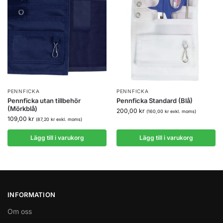
PENNFICKA
PENNFICKA
Pennficka utan tillbehör
Pennficka Standard (Blå)
(Mörkblå)
200,00
kr
(
160,00
kr
exkl. moms)
109,00
kr
(
87,20
kr
exkl. moms)
Lägg till i varukorg
Lägg till i varukorg
INFORMATION
Om oss