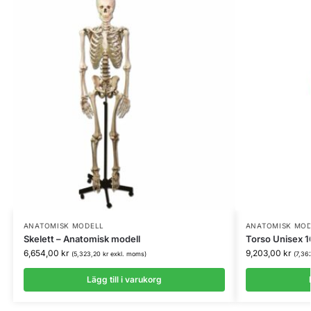
ANATOMISK MODELL
ANATOMISK MO
Skelett – Anatomisk modell
Torso Unisex 1
6,654,00
kr
9,203,00
kr
(
5,323,20
kr
exkl. moms)
(
7,36
Lägg till i varukorg