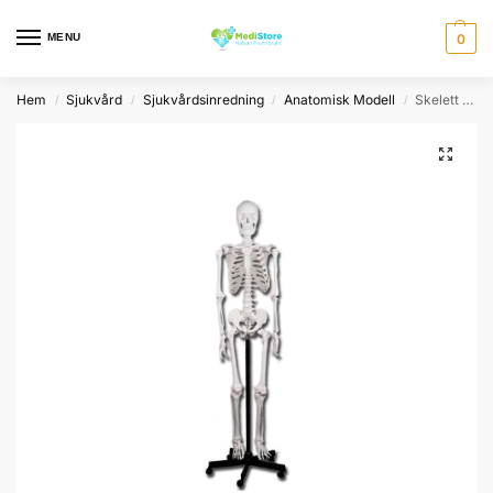
MENU
0
Hem
Sjukvård
Sjukvårdsinredning
Anatomisk Modell
Skelett Anatomisk modell
/
/
/
/