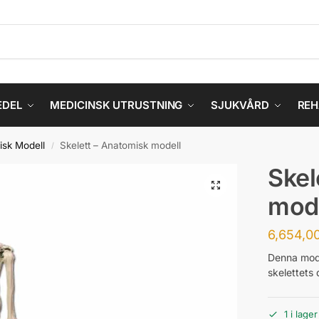
EDEL
MEDICINSK UTRUSTNING
SJUKVÅRD
REH
isk Modell
Skelett – Anatomisk modell
/
Skel
mod
6,654,0
Denna mode
skelettets d
1 i lage