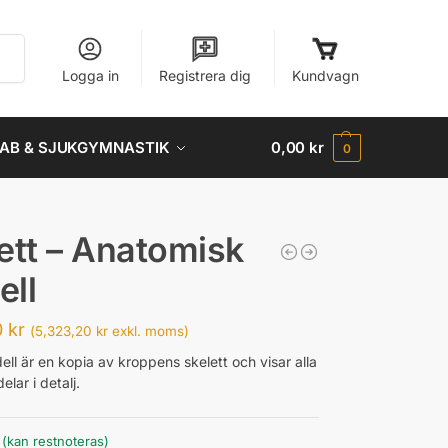
Sök
Logga in
Registrera dig
Kundvagn
AB & SJUKGYMNASTIK
0,00
kr
0
ett – Anatomisk
ell
0
kr
(
5,323,20
kr
exkl. moms)
ll är en kopia av kroppens skelett och visar alla
elar i detalj.
r (kan restnoteras)