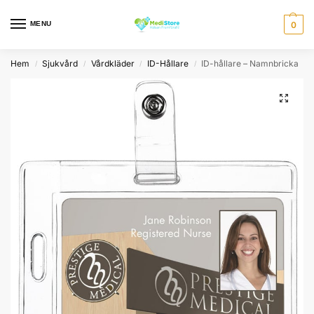
MENU
0
Hem
Sjukvård
Vårdkläder
ID-Hållare
ID-hållare – Namnbricka
/
/
/
/