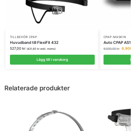
TILLBEHÖR CPAP
CPAP-MASKIN
Huvudband till FlexiFit 432
Auto CPAP AS
527,00
kr
6,90
9,500,00
kr
(
421,60
kr
exkl. moms)
Lägg till i varukorg
Relaterade produkter