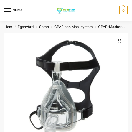
MENU
0
Hem
Egenvård
Sömn
CPAP och Masksystem
CPAP-Masker
He
/
/
/
/