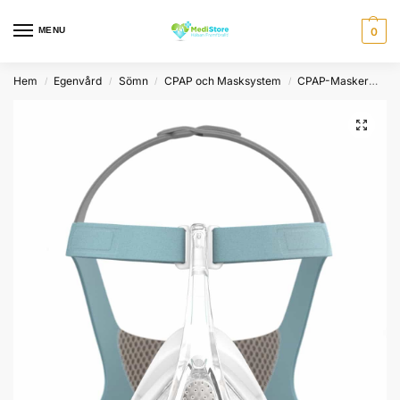
MENU
0
Hem
Egenvård
Sömn
CPAP och Masksystem
CPAP-Masker
He
/
/
/
/