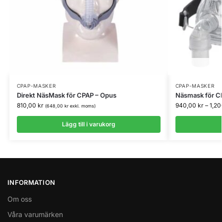
CPAP-MASKER
CPAP-MASKER
Direkt NäsMask för CPAP – Opus
Näsmask för C
810,00
kr
940,00
kr
–
1,2
(
648,00
kr
exkl. moms)
Lägg till i varukorg
INFORMATION
Om oss
Våra varumärken