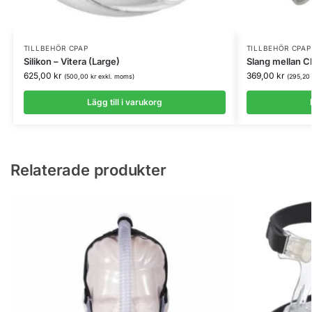
TILLBEHÖR CPAP
TILLBEHÖR CPAP
Silikon – Vitera (Large)
Slang mellan C
625,00
kr
369,00
kr
(
500,00
kr
exkl. moms)
(
295,20
Lägg till i varukorg
Relaterade produkter