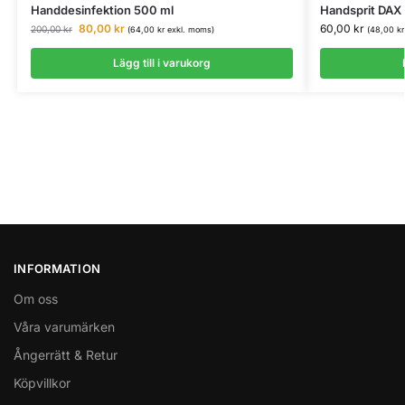
Handdesinfektion 500 ml
Handsprit DAX
80,00
kr
60,00
kr
200,00
kr
(
64,00
kr
exkl. moms)
(
48,00
kr
Lägg till i varukorg
INFORMATION
Om oss
Våra varumärken
Ångerrätt & Retur
Köpvillkor