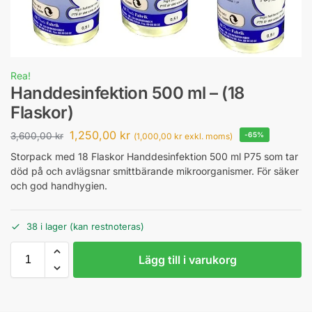
Rea!
Handdesinfektion 500 ml – (18
Flaskor)
1,250,00
kr
3,600,00
kr
-65%
(
1,000,00
kr
exkl. moms)
Storpack med 18 Flaskor Handdesinfektion 500 ml P75 som tar
död på och avlägsnar smittbärande mikroorganismer. För säker
och god handhygien.
38 i lager (kan restnoteras)
Lägg till i varukorg