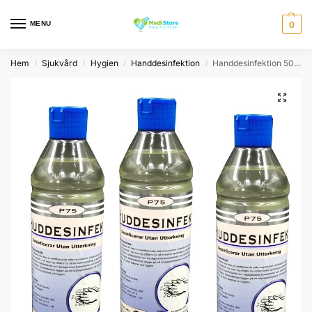
MENU
0
Hem
Sjukvård
Hygien
Handdesinfektion
Handdesinfektion 500 ml – (18 Flaskor)
/
/
/
/