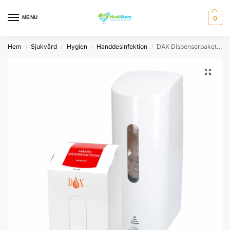
MENU
0
Hem
Sjukvård
Hygien
Handdesinfektion
DAX Dispenserpaket med Handdesinfektion
/
/
/
/