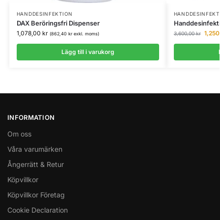
HANDDESINFEKTION
HANDDESINFEKT
DAX Beröringsfri Dispenser
Handdesinfekti
1,078,00
kr
1,25
3,600,00
kr
(
862,40
kr
exkl. moms)
Lägg till i varukorg
INFORMATION
Om oss
Våra varumärken
Ångerrätt & Retur
Köpvillkor
Köpvillkor Företag
Cookie Declaration