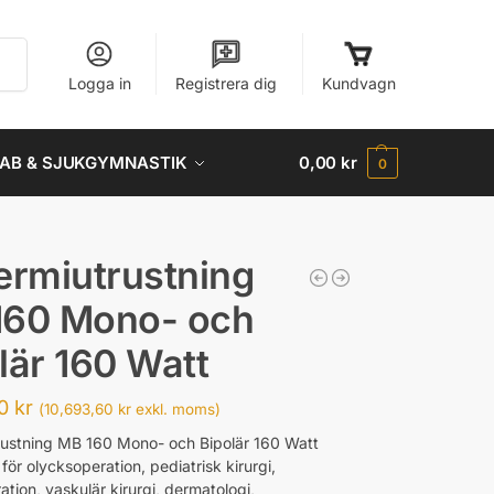
Sök
Logga in
Registrera dig
Kundvagn
AB & SJUKGYMNASTIK
0,00
kr
0
ermiutrustning
160 Mono- och
lär 160 Watt
00
kr
(
10,693,60
kr
exkl. moms)
rustning MB 160 Mono- och Bipolär 160 Watt
för olycksoperation, pediatrisk kirurgi,
ation, vaskulär kirurgi, dermatologi,