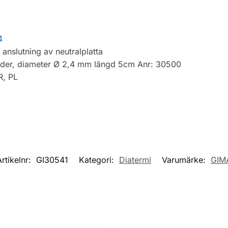
4
anslutning av neutralplatta
roder, diameter Ø 2,4 mm längd 5cm Anr: 30500
R, PL
Artikelnr:
GI30541
Kategori:
Diatermi
Varumärke:
GIM