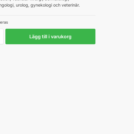
ngologi, urolog, gynekologi och veterinär.
teras
Lägg till i varukorg