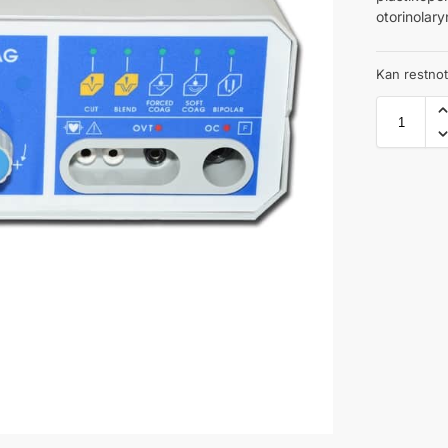
otorinolary
Kan restno