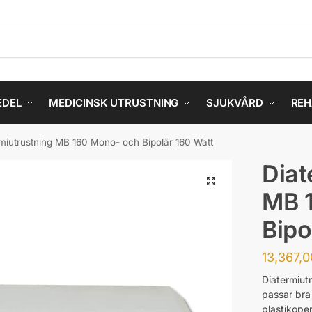
EDEL
MEDICINSK UTRUSTNING
SJUKVÅRD
REH
miutrustning MB 160 Mono- och Bipolär 160 Watt
Diat
MB 
Bipo
13,367,
Diatermiut
passar bra 
plastikoper