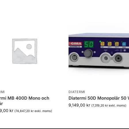
RMI
DIATERMI
ermi MB 400D Mono och
Diatermi 50D Monopolär 50 
är
9,149,00
kr
(
7,319,20
kr
exkl. moms)
59,00
kr
(
74,847,20
kr
exkl. moms)