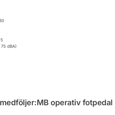
230
,5
l 75 dBA)
 medföljer:MB operativ fotpeda