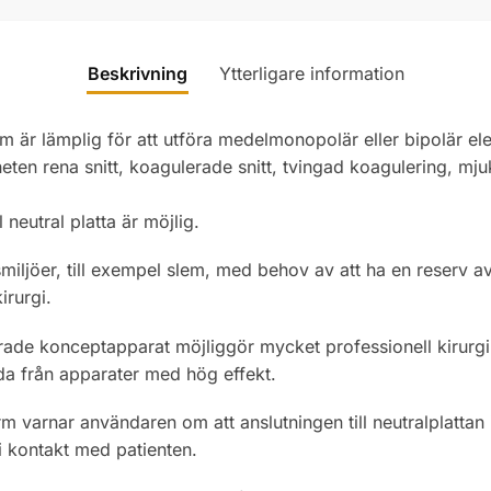
Beskrivning
Ytterligare information
 är lämplig för att utföra medelmonopolär eller bipolär ele
nheten rena snitt, koagulerade snitt, tvingad koagulering, mj
neutral platta är möjlig.
ljöer, till exempel slem, med behov av att ha en reserv av
irurgi.
de konceptapparat möjliggör mycket professionell kirurgi
da från apparater med hög effekt.
m varnar användaren om att anslutningen till neutralplattan in
 i kontakt med patienten.