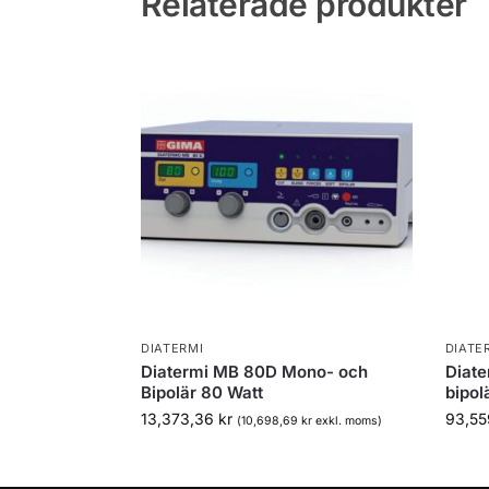
Relaterade produkter
DIATERMI
DIATE
Diatermi MB 80D Mono- och
Diat
Bipolär 80 Watt
bipol
13,373,36
kr
93,5
(
10,698,69
kr
exkl. moms)