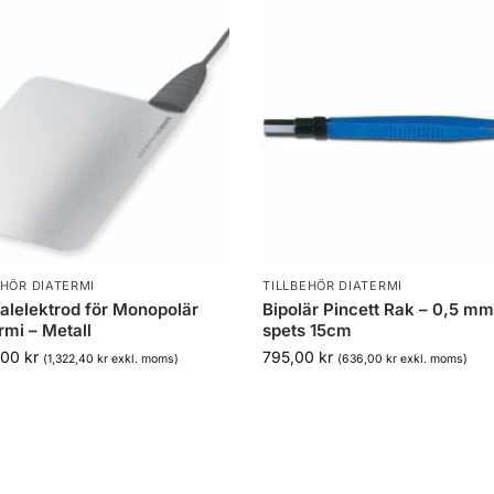
EHÖR DIATERMI
TILLBEHÖR DIATERMI
alelektrod för Monopolär
Bipolär Pincett Rak – 0,5 m
rmi – Metall
spets 15cm
,00
kr
795,00
kr
(
1,322,40
kr
exkl. moms)
(
636,00
kr
exkl. moms)