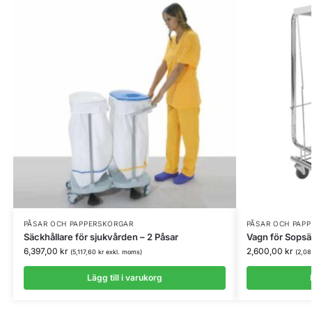
PÅSAR OCH PAPPERSKORGAR
PÅSAR OCH PAP
Säckhållare för sjukvården – 2 Påsar
Vagn för Sopsä
6,397,00
kr
2,600,00
kr
(
5,117,60
kr
exkl. moms)
(
2,0
Lägg till i varukorg