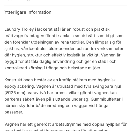
Ytterligare information
Laundry Trolley i lackerat stål är en robust och praktisk
tvättvagn framtagen för att samla in smutstvätt samtidigt som
den förenklar utdelningen av rena textilier. Den lämpar sig för
sjukhus, vårdcentraler, äldreboenden och andra verksamheter
där hygien, struktur och effektiv logistik är viktigt. Vagnen är
byggd för att tåla daglig användning och ger en stabil och
kontrollerad körning i trånga och belastade miljöer.
Konstruktionen består av en kraftig stålram med hygienisk
epoxylackering. Vagnen är utrustad med fyra svängbara hjul
(Ø125 mm), varav två har broms, vilket gör att vagnen kan
parkeras säkert även på sluttande underlag. Gummibuffertar i
hörnen skyddar både inredning och väggar vid trånga
passager.
Vagnen har ett generöst arbetsutrymme med öppna hyllplan för
rena textilier samt ett integrerat system för att montera