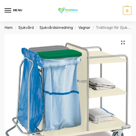
MENU
0
Hem
Sjukvård
Sjukvårdsinredning
Vagnar
Tvättvagn för Sjukvården
/
/
/
/