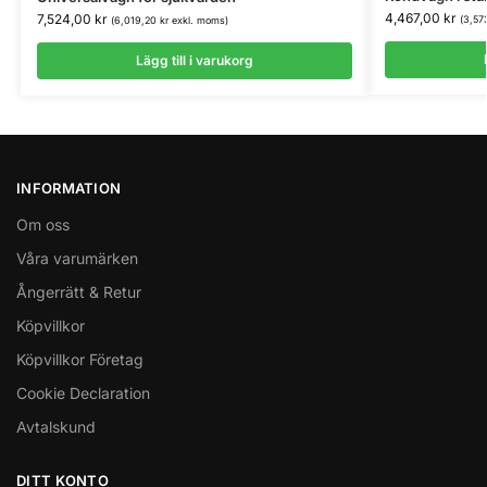
4,467,00
kr
7,524,00
kr
(
3,57
(
6,019,20
kr
exkl. moms)
Lägg till i varukorg
INFORMATION
Om oss
Våra varumärken
Ångerrätt & Retur
Köpvillkor
Köpvillkor Företag
Cookie Declaration
Avtalskund
DITT KONTO