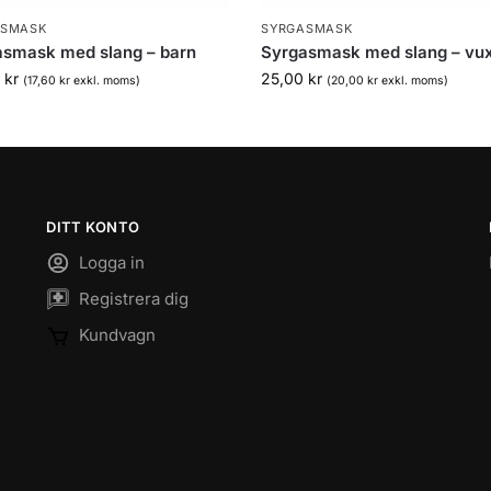
ASMASK
SYRGASMASK
asmask med slang – barn
Syrgasmask med slang – vu
0
kr
25,00
kr
(
17,60
kr
exkl. moms)
(
20,00
kr
exkl. moms)
DITT KONTO
Logga in
Registrera dig
Kundvagn