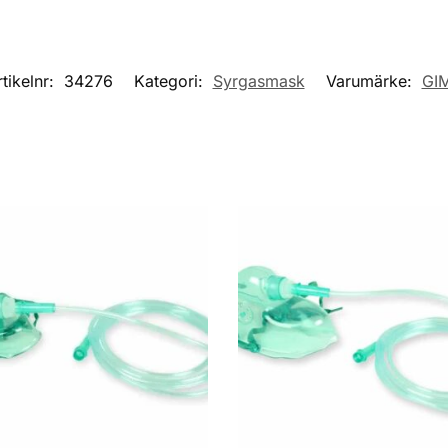
rtikelnr:
34276
Kategori:
Syrgasmask
Varumärke:
GI