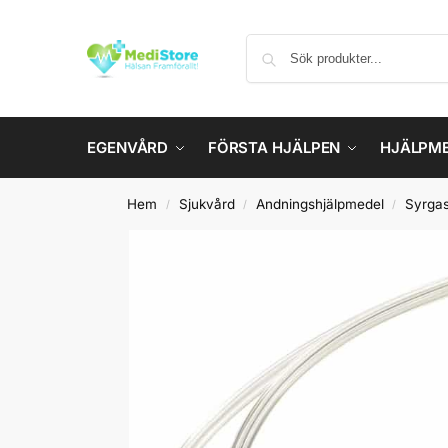
EGENVÅRD
FÖRSTA HJÄLPEN
HJÄLPM
Hem
Sjukvård
Andningshjälpmedel
Syrga
/
/
/