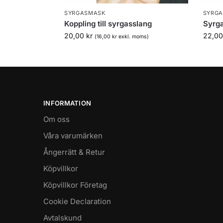
SYRGASMASK
SYRG
Koppling till syrgasslang
Syrg
20,00
kr
22,0
(
16,00
kr
exkl. moms)
INFORMATION
Om oss
Våra varumärken
Ångerrätt & Retur
Köpvillkor
Köpvillkor Företag
Cookie Declaration
Avtalskund