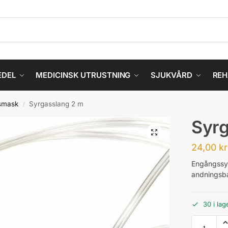
EDEL
MEDICINSK UTRUSTNING
SJUKVÅRD
REH
smask
Syrgasslang 2 m
/
Syrg
24,00
kr
Engångssyr
andningsba
30 i lag