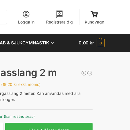
Sök
Logga in
Registrera dig
Kundvagn
AB & SJUKGYMNASTIK
0,00
kr
0
asslang 2 m
(
19,20
kr
exkl. moms)
gasslang 2 meter. Kan användas med alla
llonger.
er (kan restnoteras)