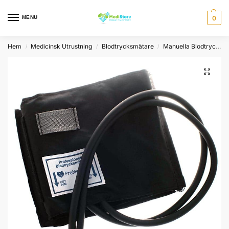
MENU
0
Hem
Medicinsk Utrustning
Blodtrycksmätare
Manuella Blodtrycksmätare
/
/
/