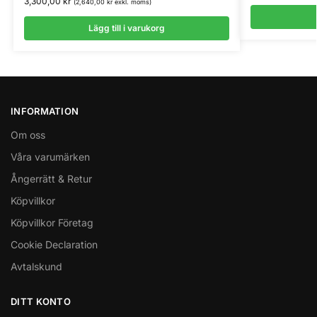
3,300,00
kr
(
2,640,00
kr
exkl. moms)
Lägg till i varukorg
INFORMATION
Om oss
Våra varumärken
Ångerrätt & Retur
Köpvillkor
Köpvillkor Företag
Cookie Declaration
Avtalskund
DITT KONTO