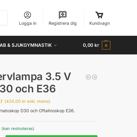
Sök
Logga in
Registrera dig
Kundvagn
AB & SJUKGYMNASTIK
0,00
kr
0
rvlampa 3.5 V
 D30 och E36
kr
(
424,00
kr
exkl. moms)
rmatoskop D30 och Oftalmoskop E36.
r (kan restnoteras)