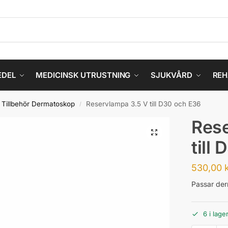
EDEL
MEDICINSK UTRUSTNING
SJUKVÅRD
REH
Tillbehör Dermatoskop
Reservlampa 3.5 V till D30 och E36
/
Rese
till
530,00
Passar de
6 i lage