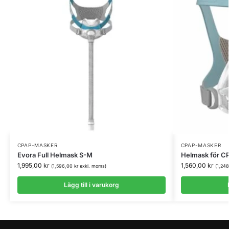
CPAP-MASKER
CPAP-MASKER
Evora Full Helmask S-M
Helmask för CP
1,995,00
kr
1,560,00
kr
(
1,596,00
kr
exkl. moms)
(
1,24
Lägg till i varukorg