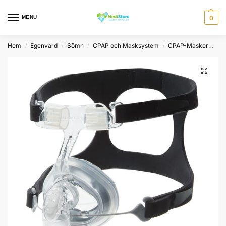
MENU
0
Hem
Egenvård
Sömn
CPAP och Masksystem
CPAP-Masker
Nä
/
/
/
/