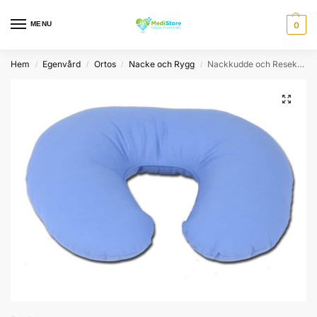
MENU
0
Hem
Egenvård
Ortos
Nacke och Rygg
Nackkudde och Resekudde
/
/
/
/