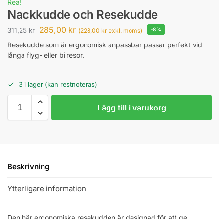
Rea!
Nackkudde och Resekudde
285,00
kr
311,25
kr
-8%
(
228,00
kr
exkl. moms)
Resekudde som är ergonomisk anpassbar passar perfekt vid
långa flyg- eller bilresor.
3 i lager (kan restnoteras)
Lägg till i varukorg
Beskrivning
Ytterligare information
Den här ergonomiska resekudden är designad för att ge