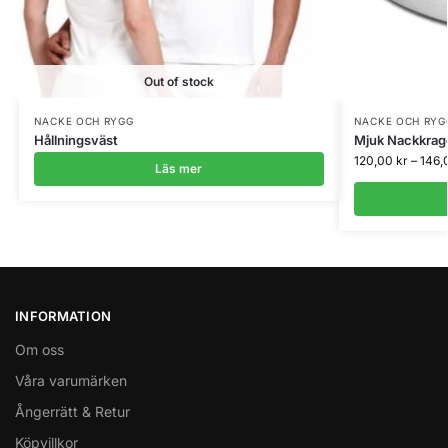
Out of stock
NACKE OCH RYGG
NACKE OCH RYG
Hållningsväst
Mjuk Nackkrag
120,00
kr
–
146,
Läs mer
INFORMATION
Om oss
Våra varumärken
Ångerrätt & Retur
Köpvillkor