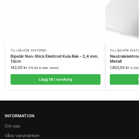
TILLBEHÖR DIATERMI
TILLBEHÖR DIAT
Bipolär Non-Stick Elektrod Kula Rak – 2,4 mm,
Neutralelektro
13cm
Metall
142,00
kr
1,653,00
kr
(
113,60
kr
exkl. moms)
(
1,32
Lägg till i varukorg
INFORMATION
Om oss
Våra varumärken