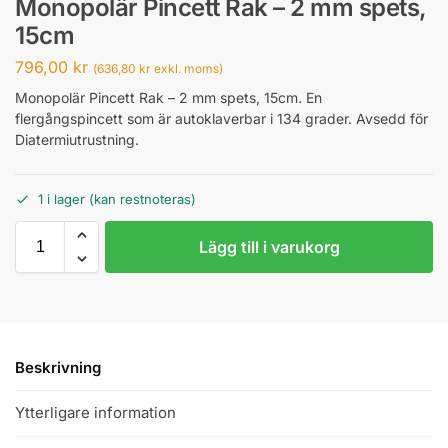
Monopolär Pincett Rak – 2 mm spets,
15cm
796,00
kr
(
636,80
kr
exkl. moms)
Monopolär Pincett Rak – 2 mm spets, 15cm. En
flergångspincett som är autoklaverbar i 134 grader. Avsedd för
Diatermiutrustning.
1 i lager (kan restnoteras)
Lägg till i varukorg
Beskrivning
Ytterligare information