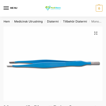
MENU
0
Hem
Medicinsk Utrustning
Diatermi
Tillbehör Diatermi
Monopolär Pincett Rak – 2 mm spets, 15cm
/
/
/
/