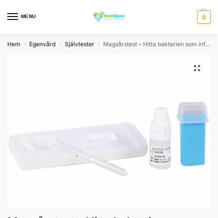
MENU
0
Hem
Egenvård
Självtester
Magsårstest – Hitta bakterien som infekterar magen
/
/
/