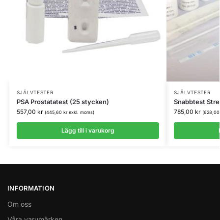
SJÄLVTESTER
SJÄLVTESTER
PSA Prostatatest (25 stycken)
Snabbtest Stre
557,00
kr
785,00
kr
(
445,60
kr
exkl. moms)
(
628,0
Lägg till i varukorg
INFORMATION
Om oss
Våra varumärken