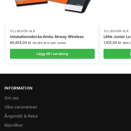
TILLBEHÖR HLR
TILLBEHÖR HLR
Intubationsdocka Ambu Airway Wireless
Little Junior L
65,454,00
kr
1,100,00
kr
(
52,363,20
kr
exkl. moms)
(
880,
Lägg till i varukorg
INFORMATION
Om oss
Våra varumärken
Ångerrätt & Retur
Köpvillkor