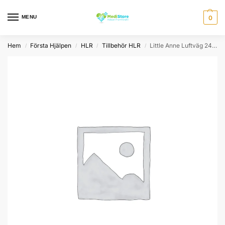
MENU
0
Hem
Första Hjälpen
HLR
Tillbehör HLR
Little Anne Luftväg 24 pack
/
/
/
/