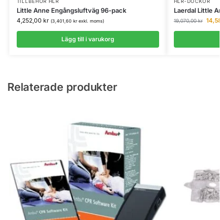
TILLBEHÖR HLR
HLR-DOCKOR
Little Anne Engångsluftväg 96-pack
Laerdal Little
4,252,00
kr
14,5
19,070,00
kr
(
3,401,60
kr
exkl. moms)
Lägg till i varukorg
Relaterade produkter