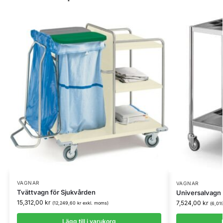
VAGNAR
VAGNAR
Tvättvagn för Sjukvården
Universalvagn 
15,312,00
kr
7,524,00
kr
(
12,249,60
kr
exkl. moms)
(
6,01
Lägg till i varukorg