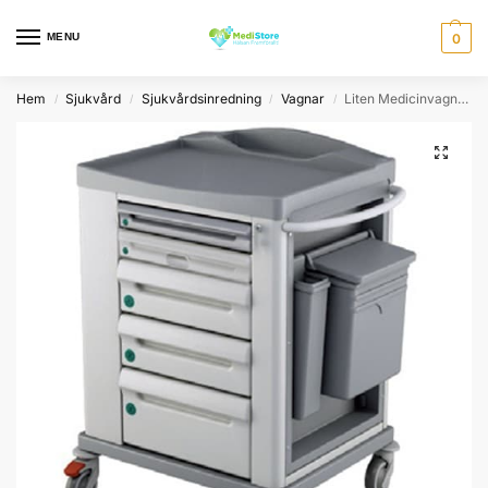
MENU
0
Hem
Sjukvård
Sjukvårdsinredning
Vagnar
Liten Medicinvagn Basic
/
/
/
/