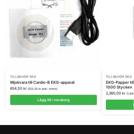
TILLBEHÖR EKG
TILLBEHÖR EKG
Mjukvara till Cardio-B EKG-apparat
EKG-Papper til
1000 Stycken
654,00
kr
(
523,20
kr
exkl. moms)
2,360,00
kr
(
1,88
Lägg till i varukorg