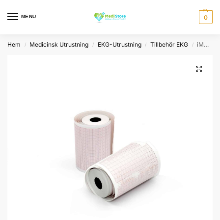
MENU
0
Hem
Medicinsk Utrustning
EKG-Utrustning
Tillbehör EKG
iMAC300 EKG-Papper
/
/
/
/